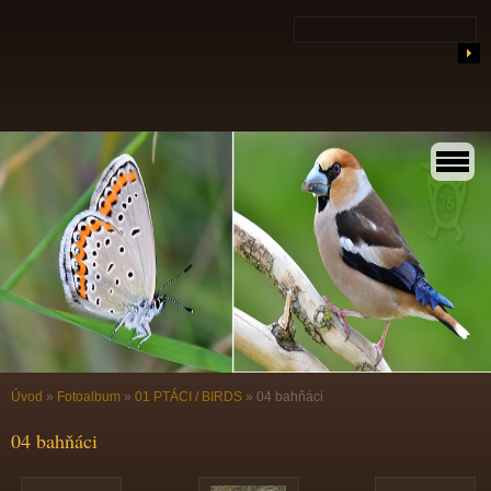
Úvod
»
Fotoalbum
»
01 PTÁCI / BIRDS
»
04 bahňáci
04 bahňáci