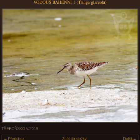
VODOUŠ BAHENNÍ 1 (Tringa glareola)
TŘEBOŇSKO V/2019
← Předchozí
Zpět do složky
Další →