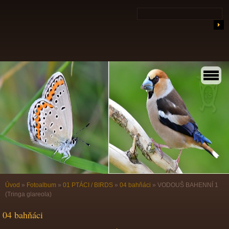
Úvod
»
Fotoalbum
»
01 PTÁCI / BIRDS
»
04 bahňáci
»
VODOUŠ BAHENNÍ 1
(Tringa glareola)
04 bahňáci