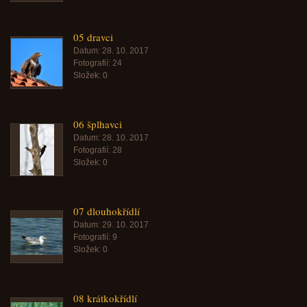
05 dravci
Datum:
28. 10. 2017
Fotografií:
24
Složek:
0
06 šplhavci
Datum:
28. 10. 2017
Fotografií:
28
Složek:
0
07 dlouhokřídlí
Datum:
29. 10. 2017
Fotografií:
9
Složek:
0
08 krátkokřídlí