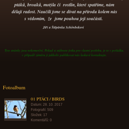
ptáků, brouků, motýla či rostlin, které spatříme, nám
dělají radost. Naučili jsme se
dívat na přírodu kolem nás
s vědomím, že jsme pouhou její součástí.
Jiří
a Štěpánka Schönbekovi
Tyto stránky jsou nekomerční. Pokud si stáhnete fotku pro vlastní potřebu, je to v pořádku,
v případě záměru ji jakkoliv publikovat nás laskavě kontaktujte.
Fotoalbum
01 PTÁCI / BIRDS
Datum:
28. 10. 2017
Fotografií:
509
Složek:
17
Komentářů:
0