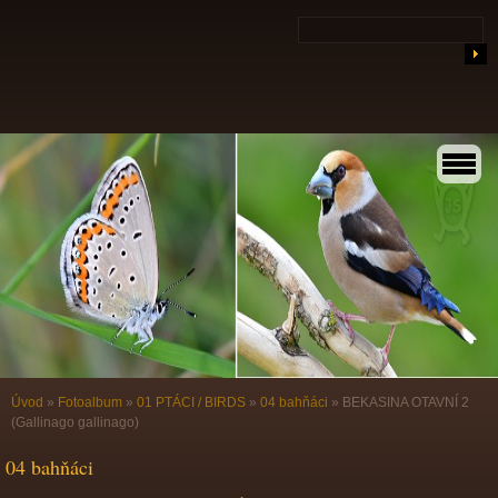
Úvod
»
Fotoalbum
»
01 PTÁCI / BIRDS
»
04 bahňáci
»
BEKASINA OTAVNÍ 2
(Gallinago gallinago)
04 bahňáci