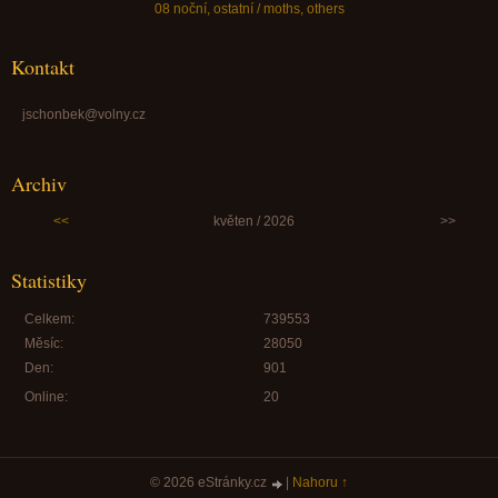
08 noční, ostatní / moths, others
Kontakt
jschonbek@volny.cz
Archiv
<<
květen / 2026
>>
Statistiky
Celkem:
739553
Měsíc:
28050
Den:
901
Online:
20
© 2026 eStránky.cz
|
Nahoru ↑