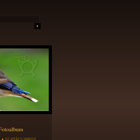
Fotoalbum
01 PTÁCI / BIRDS