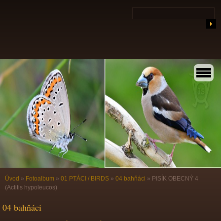
Úvod
»
Fotoalbum
»
01 PTÁCI / BIRDS
»
04 bahňáci
»
PISÍK OBECNÝ 4
(Actitis hypoleucos)
04 bahňáci