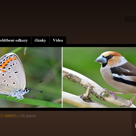
oblíbené odkazy
články
Videa
I / BIRDS
»
05 dravci