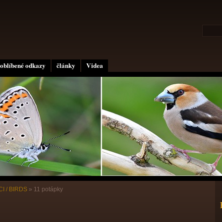
oblíbené odkazy
články
Videa
I / BIRDS
»
11 potápky