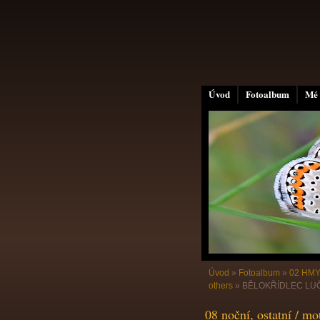
Úvod
Fotoalbum
Mé 
Úvod
»
Fotoalbum
»
02 HMY
others
»
BĚLOKŘÍDLEC LUČNÍ
08 noční, ostatní / mo