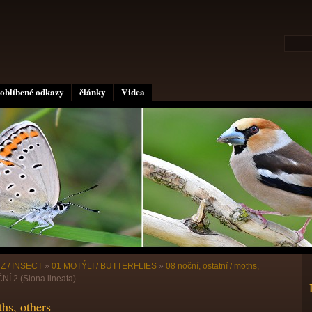
oblíbené odkazy
články
Videa
Z / INSECT
»
01 MOTÝLI / BUTTERFLIES
»
08 noční, ostatní / moths,
 2 (Siona lineata)
ths, others