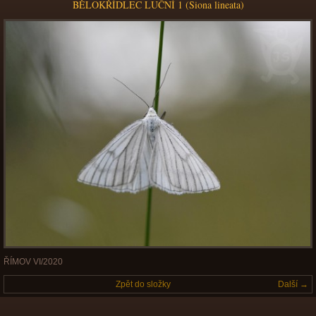
BĚLOKŘÍDLEC LUČNÍ 1 (Siona lineata)
ŘÍMOV VI/2020
Zpět do složky
Další →