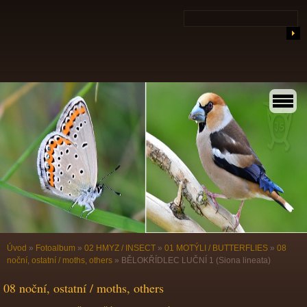
Úvod
»
Fotoalbum
»
02 HMYZ / INSECT
»
01 MOTÝLI / BUTTERFLIES
»
08
noční, ostatní / moths, others
»
BĚLOKŘÍDLEC LUČNÍ 1 (Siona lineata)
08 noční, ostatní / moths, others