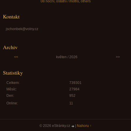
08 noční, ostatní / moths, others
Kontakt
jschonbek@volny.cz
Archiv
<<
květen / 2026
>>
Statistiky
Celkem:
739301
Měsíc:
27984
Den:
952
Online:
11
© 2026 eStránky.cz
|
Nahoru ↑