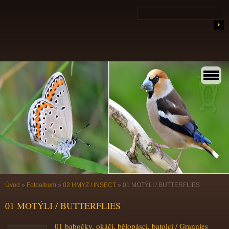
Úvod
»
Fotoalbum
»
02 HMYZ / INSECT
»
01 MOTÝLI / BUTTERFLIES
01 MOTÝLI / BUTTERFLIES
01 babočky, okáči, bělopásci, batolci / Grannies