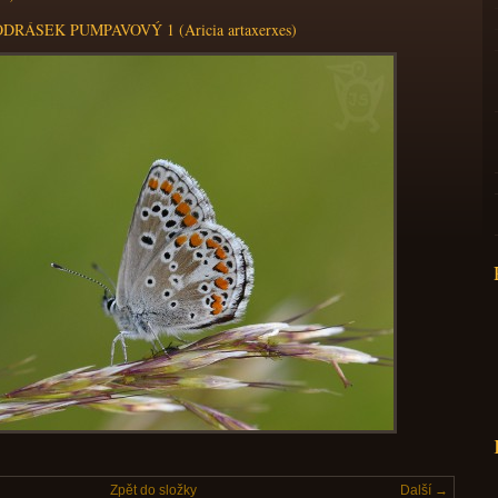
DRÁSEK PUMPAVOVÝ 1 (Aricia artaxerxes)
Zpět do složky
Další →