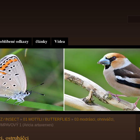
oblíbené odkazy
články
Videa
Z / INSECT
»
01 MOTÝLI / BUTTERFLIES
»
03 modrásci, ohniváčci,
AVOVÝ 1 (Aricia artaxerxes)
i, ostruháčci