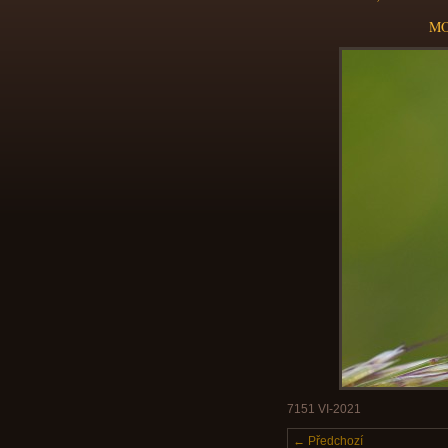
MO
7151 VI-2021
← Předchozí