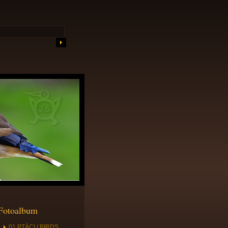
Fotoalbum
01 PTÁCI / BIRDS