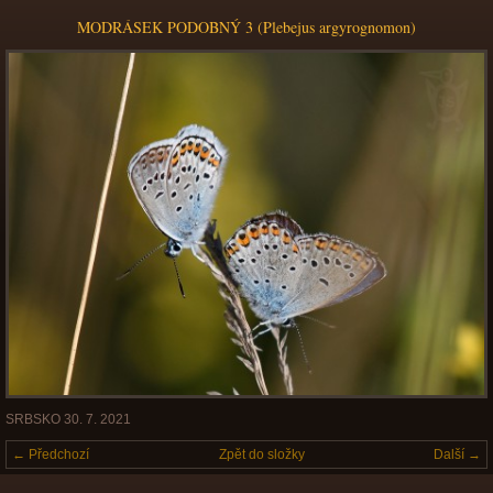
MODRÁSEK PODOBNÝ 3 (Plebejus argyrognomon)
SRBSKO 30. 7. 2021
← Předchozí
Zpět do složky
Další →