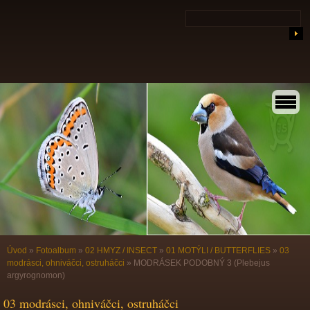
Úvod
»
Fotoalbum
»
02 HMYZ / INSECT
»
01 MOTÝLI / BUTTERFLIES
»
03
modrásci, ohniváčci, ostruháčci
»
MODRÁSEK PODOBNÝ 3 (Plebejus
argyrognomon)
03 modrásci, ohniváčci, ostruháčci