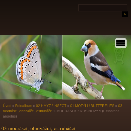
Úvod
»
Fotoalbum
»
02 HMYZ / INSECT
»
01 MOTÝLI / BUTTERFLIES
»
03
modrásci, ohniváčci, ostruháčci
»
MODRÁSEK KRUŠINOVÝ 5 (Celastrina
argiolus)
03 modrásci, ohniváčci, ostruháčci