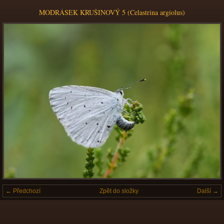
MODRÁSEK KRUŠINOVÝ 5 (Celastrina argiolus)
← Předchozí
Zpět do složky
Další →