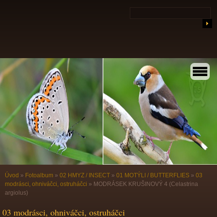
Úvod
»
Fotoalbum
»
02 HMYZ / INSECT
»
01 MOTÝLI / BUTTERFLIES
»
03
modrásci, ohniváčci, ostruháčci
»
MODRÁSEK KRUŠINOVÝ 4 (Celastrina
argiolus)
03 modrásci, ohniváčci, ostruháčci