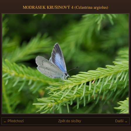
MODRÁSEK KRUŠINOVÝ 4 (Celastrina argiolus)
← Předchozí
Zpět do složky
Další →