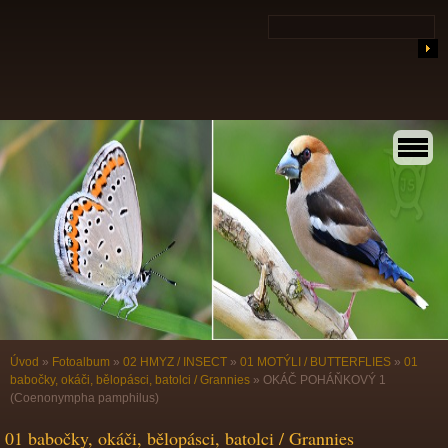
Úvod
»
Fotoalbum
»
02 HMYZ / INSECT
»
01 MOTÝLI / BUTTERFLIES
»
01
babočky, okáči, bělopásci, batolci / Grannies
»
OKÁČ POHÁŇKOVÝ 1
(Coenonympha pamphilus)
01 babočky, okáči, bělopásci, batolci / Grannies