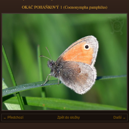
OKÁČ POHÁŇKOVÝ 1 (Coenonympha pamphilus)
← Předchozí
Zpět do složky
Další →