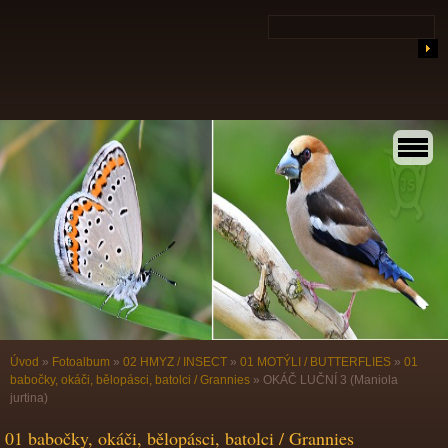
Úvod
»
Fotoalbum
»
02 HMYZ / INSECT
»
01 MOTÝLI / BUTTERFLIES
»
01
babočky, okáči, bělopásci, batolci / Grannies
»
OKÁČ LUČNÍ 3 (Maniola
jurtina)
01 babočky, okáči, bělopásci, batolci / Grannies