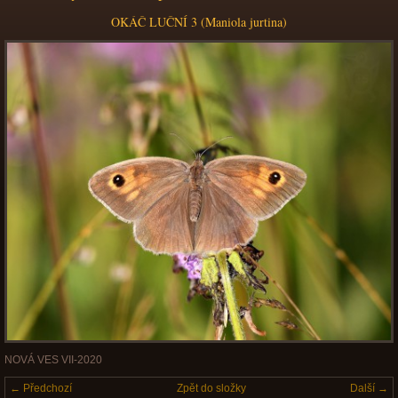
OKÁČ LUČNÍ 3 (Maniola jurtina)
NOVÁ VES VII-2020
← Předchozí
Zpět do složky
Další →