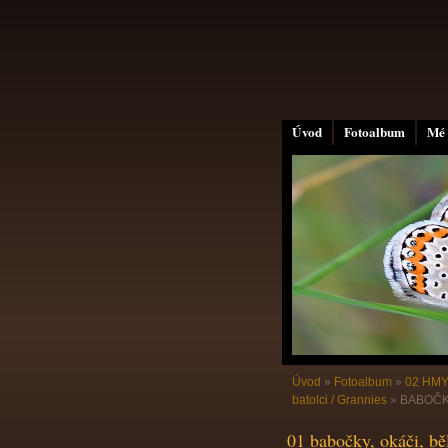
Úvod
Fotoalbum
Mé 
Úvod
»
Fotoalbum
»
02 HMY
batolci / Grannies
»
BABOČKA
01 babočky, okáči, běl