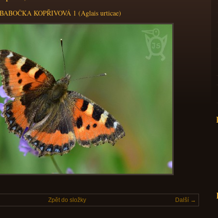
BABOČKA KOPŘIVOVÁ 1 (Aglais urticae)
Zpět do složky
Další →