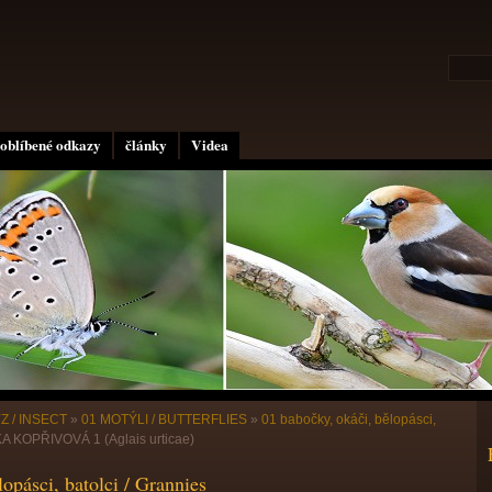
oblíbené odkazy
články
Videa
Z / INSECT
»
01 MOTÝLI / BUTTERFLIES
»
01 babočky, okáči, bělopásci,
 KOPŘIVOVÁ 1 (Aglais urticae)
opásci, batolci / Grannies