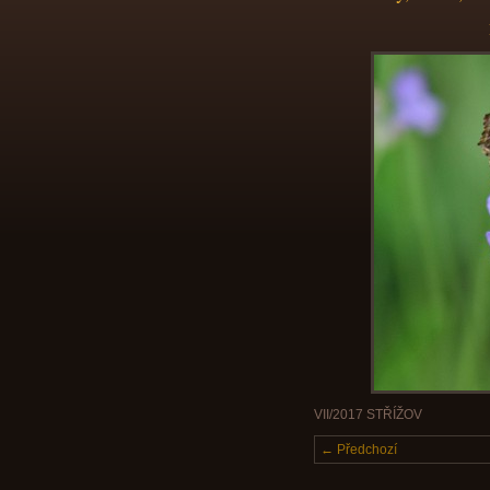
VII/2017 STŘÍŽOV
← Předchozí