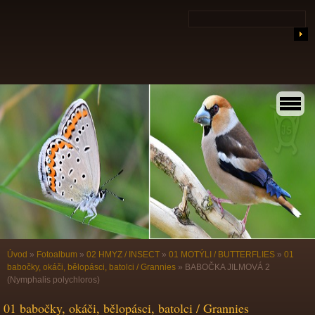
Úvod
»
Fotoalbum
»
02 HMYZ / INSECT
»
01 MOTÝLI / BUTTERFLIES
»
01
babočky, okáči, bělopásci, batolci / Grannies
»
BABOČKA JILMOVÁ 2
(Nymphalis polychloros)
01 babočky, okáči, bělopásci, batolci / Grannies