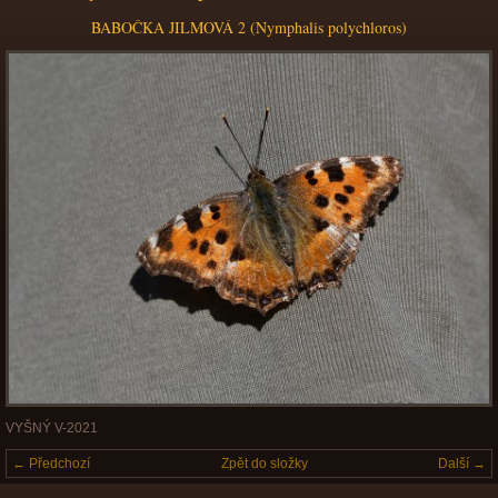
BABOČKA JILMOVÁ 2 (Nymphalis polychloros)
VYŠNÝ V-2021
← Předchozí
Zpět do složky
Další →