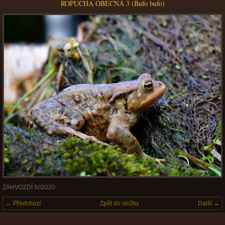
ROPUCHA OBECNÁ 3 (Bufo bufo)
ZÁHVOZDÍ IV/2020
← Předchozí
Zpět do složky
Další →