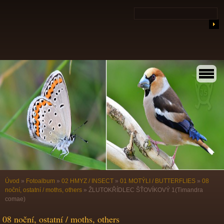
Úvod
»
Fotoalbum
»
02 HMYZ / INSECT
»
01 MOTÝLI / BUTTERFLIES
»
08
noční, ostatní / moths, others
»
ŽLUTOKŘÍDLEC ŠŤOVÍKOVÝ 1(Timandra
comae)
08 noční, ostatní / moths, others