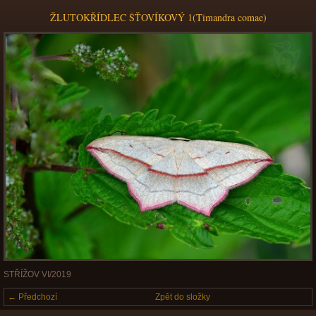
ŽLUTOKŘÍDLEC ŠŤOVÍKOVÝ 1(Timandra comae)
STŘÍŽOV VI/2019
← Předchozí
Zpět do složky