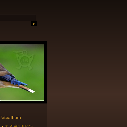
Fotoalbum
01 PTÁCI / BIRDS