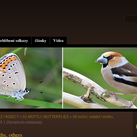
oblíbené odkazy
články
Videa
Z / INSECT
»
01 MOTÝLI / BUTTERFLIES
»
08 noční, ostatní / moths,
1 (Nymphula nitidulata)
ths, others