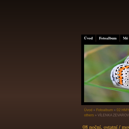
Úvod
Fotoalbum
Mé 
Úvod
»
Fotoalbum
»
02 HMY
others
»
VÍLENKA ZEVAROVÁ 
08 noční, ostatní / mo