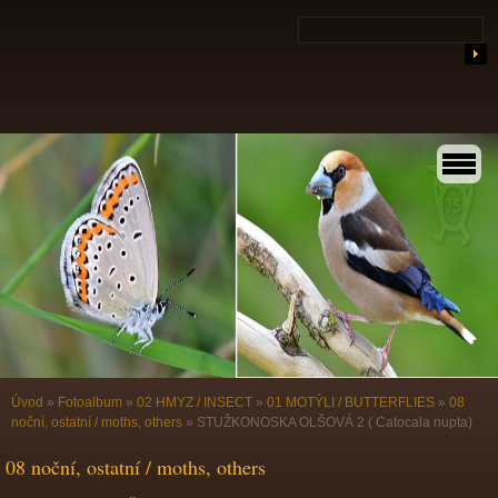
Úvod
»
Fotoalbum
»
02 HMYZ / INSECT
»
01 MOTÝLI / BUTTERFLIES
»
08
noční, ostatní / moths, others
»
STUŽKONOSKA OLŠOVÁ 2 ( Catocala nupta)
08 noční, ostatní / moths, others