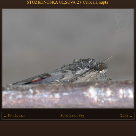
STUŽKONOSKA OLŠOVÁ 2 ( Catocala nupta)
← Předchozí
Zpět do složky
Další →