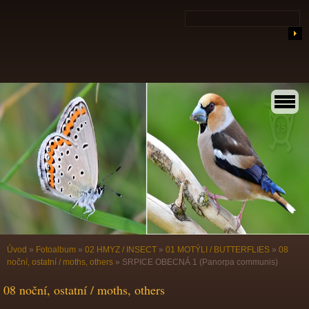
Úvod
»
Fotoalbum
»
02 HMYZ / INSECT
»
01 MOTÝLI / BUTTERFLIES
»
08
noční, ostatní / moths, others
»
SRPICE OBECNÁ 1 (Panorpa communis)
08 noční, ostatní / moths, others