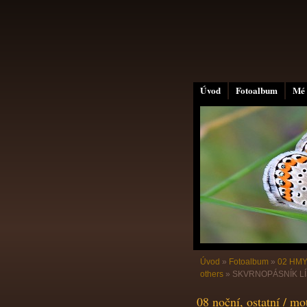
Úvod
Fotoalbum
Mé 
Úvod
»
Fotoalbum
»
02 HMY
others
»
SKVRNOPÁSNÍK LÍSK
08 noční, ostatní / mo