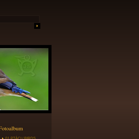
Fotoalbum
01 PTÁCI / BIRDS