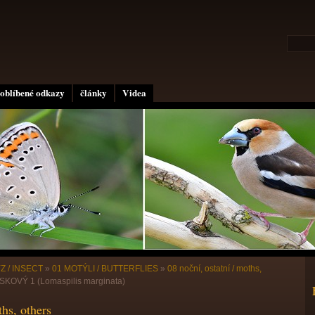
oblíbené odkazy
články
Videa
Z / INSECT
»
01 MOTÝLI / BUTTERFLIES
»
08 noční, ostatní / moths,
OVÝ 1 (Lomaspilis marginata)
ths, others