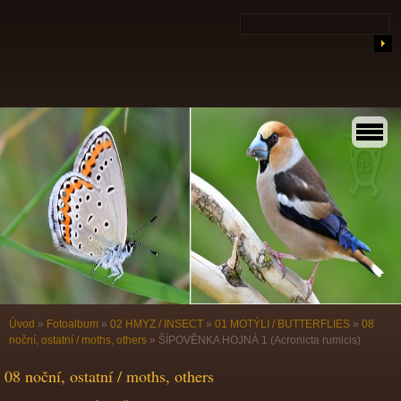
Úvod
»
Fotoalbum
»
02 HMYZ / INSECT
»
01 MOTÝLI / BUTTERFLIES
»
08
noční, ostatní / moths, others
»
ŠÍPOVĚNKA HOJNÁ 1 (Acronicta rumicis)
08 noční, ostatní / moths, others