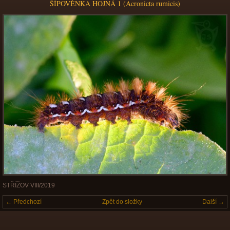
ŠÍPOVĚNKA HOJNÁ 1 (Acronicta rumicis)
STŘÍŽOV VIII/2019
← Předchozí
Zpět do složky
Další →