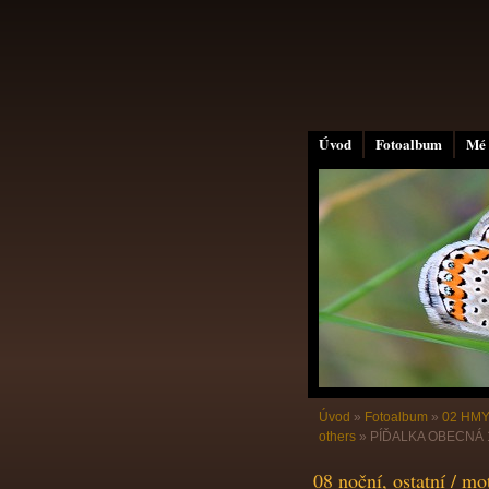
Úvod
Fotoalbum
Mé 
Úvod
»
Fotoalbum
»
02 HMY
others
»
PÍĎALKA OBECNÁ 1 (
08 noční, ostatní / mo