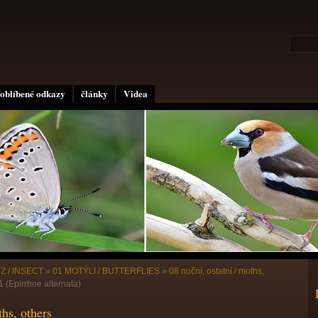
oblíbené odkazy
články
Videa
Z / INSECT
»
01 MOTÝLI / BUTTERFLIES
»
08 noční, ostatní / moths,
Epirrhoe alternata)
ths, others