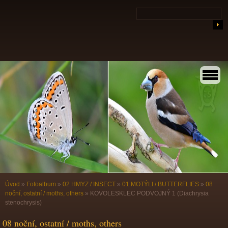
Úvod
»
Fotoalbum
»
02 HMYZ / INSECT
»
01 MOTÝLI / BUTTERFLIES
»
08
noční, ostatní / moths, others
»
KOVOLESKLEC PODVOJNÝ 1 (Diachrysia
stenochrysis)
08 noční, ostatní / moths, others