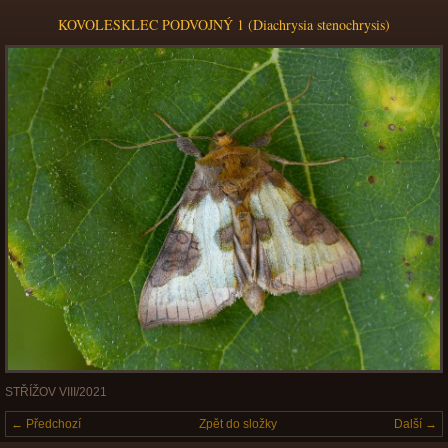
KOVOLESKLEC PODVOJNÝ 1 (Diachrysia stenochrysis)
STŘÍŽOV VIII/2021
← Předchozí
Zpět do složky
Další →