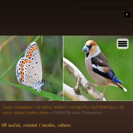
Úvod
»
Fotoalbum
»
02 HMYZ / INSECT
»
01 MOTÝLI / BUTTERFLIES
»
08
noční, ostatní / moths, others
»
CHROSTÍK-larva (Trichoptera)
08 noční, ostatní / moths, others