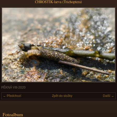
CHROSTÍK-larva (Trichoptera)
PĚKNÁ VIII-2020
← Předchozí
Zpět do složky
Další →
Fotoalbum