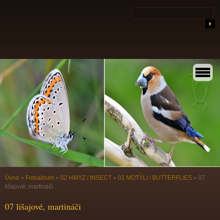
Úvod
»
Fotoalbum
»
02 HMYZ / INSECT
»
01 MOTÝLI / BUTTERFLIES
»
07
lišajové, martináči
07 lišajové, martináči