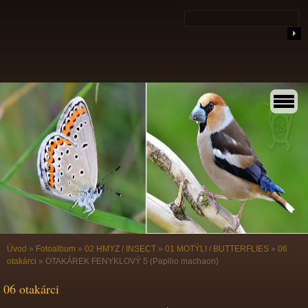
Úvod
»
Fotoalbum
»
02 HMYZ / INSECT
»
01 MOTÝLI / BUTTERFLIES
»
06
otakárci
»
OTAKÁREK FENYKLOVÝ 5 (Papilio machaon)
06 otakárci