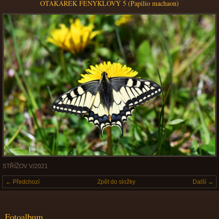
OTAKÁREK FENYKLOVÝ 5 (Papilio machaon)
STŘÍŽOV V/2021
← Předchozí
Zpět do složky
Další →
Fotoalbum