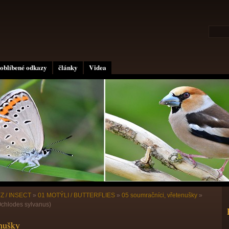
oblíbené odkazy
články
Videa
Z / INSECT
»
01 MOTÝLI / BUTTERFLIES
»
05 soumračníci, vřetenušky
»
hlodes sylvanus)
enušky