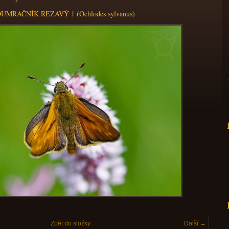
UMRAČNÍK REZAVÝ 1 (Ochlodes sylvanus)
Zpět do složky
Další →