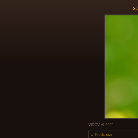
SO
VIDOV VI-2021
← Předchozí