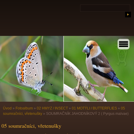
Úvod
»
Fotoalbum
»
02 HMYZ / INSECT
»
01 MOTÝLI / BUTTERFLIES
»
05
soumračníci, vřetenušky
»
SOUMRAČNÍK JAHODNÍKOVÝ 2 ( Pyrgus malvae)
05 soumračníci, vřetenušky