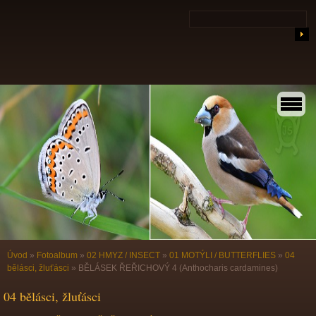
Úvod
»
Fotoalbum
»
02 HMYZ / INSECT
»
01 MOTÝLI / BUTTERFLIES
»
04
bělásci, žluťásci
»
BĚLÁSEK ŘEŘICHOVÝ 4 (Anthocharis cardamines)
04 bělásci, žluťásci