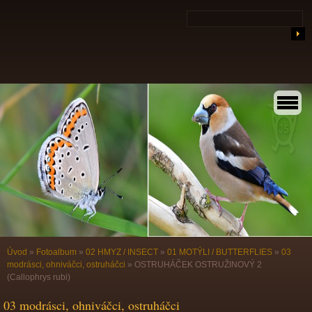
Úvod
»
Fotoalbum
»
02 HMYZ / INSECT
»
01 MOTÝLI / BUTTERFLIES
»
03
modrásci, ohniváčci, ostruháčci
»
OSTRUHÁČEK OSTRUŽINOVÝ 2
(Callophrys rubi)
03 modrásci, ohniváčci, ostruháčci