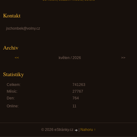
Kontakt
jschonbek@volny.cz
Archiv
<<
květen / 2026
>>
Statistiky
Celkem:
741263
Měsíc:
27767
Den:
764
Online:
11
© 2026 eStránky.cz
|
Nahoru ↑