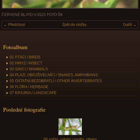
ČERVENÉ BLATO V-2021 FOTO ŠK
← Předchozí
Zpět do složky
Další →
Fotoalbum
01 PTÁCI / BIRDS
02 HMYZ / INSECT
03 SAVCI / MAMMALS
04 PLAZI, OBOJŽIVELNÍCI / SNAKES, AMPHIBIANS
05 OSTATNÍ BEZOBRATLÍ / OTHER INVERTEBRATES
06 FLÓRA / HERBAGE
07 KRAJINA / LANDSCAPE
Poslední fotografie
08 noční, ostatní / moths, others