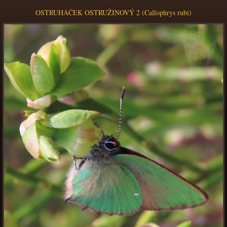
OSTRUHÁČEK OSTRUŽINOVÝ 2 (Callophrys rubi)