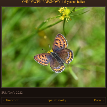
OHNIVÁČEK RDESNOVÝ 1 (Lycaena helle)
ŠUMAVA V-2022
← Předchozí
Zpět do složky
Další →