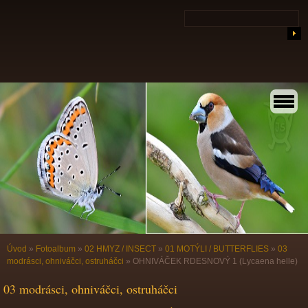
Úvod
»
Fotoalbum
»
02 HMYZ / INSECT
»
01 MOTÝLI / BUTTERFLIES
»
03
modrásci, ohniváčci, ostruháčci
»
OHNIVÁČEK RDESNOVÝ 1 (Lycaena helle)
03 modrásci, ohniváčci, ostruháčci