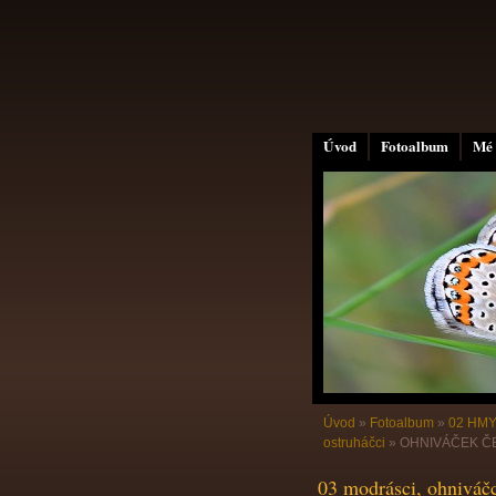
Úvod
Fotoalbum
Mé 
Úvod
»
Fotoalbum
»
02 HMY
ostruháčci
»
OHNIVÁČEK ČER
03 modrásci, ohniváčc