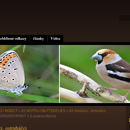
oblíbené odkazy
články
Videa
Z / INSECT
»
01 MOTÝLI / BUTTERFLIES
»
03 modrásci, ohniváčci,
NOSKVRNNÝ 1 (Lycaena tityrus)
i, ostruháčci