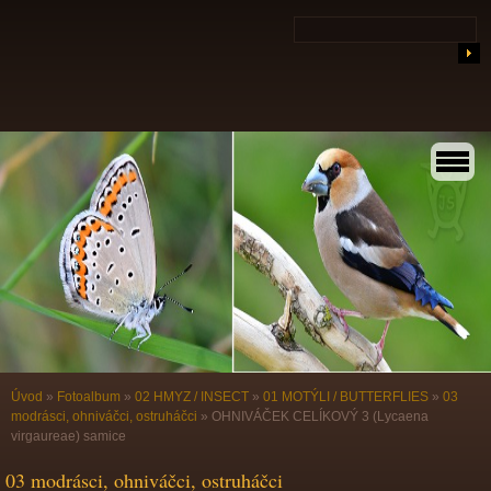
Úvod
»
Fotoalbum
»
02 HMYZ / INSECT
»
01 MOTÝLI / BUTTERFLIES
»
03
modrásci, ohniváčci, ostruháčci
»
OHNIVÁČEK CELÍKOVÝ 3 (Lycaena
virgaureae) samice
03 modrásci, ohniváčci, ostruháčci