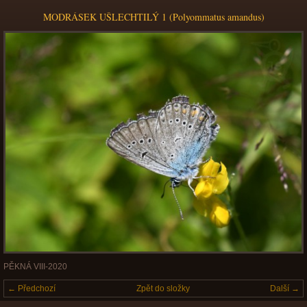
MODRÁSEK UŠLECHTILÝ 1 (Polyommatus amandus)
PĚKNÁ VIII-2020
← Předchozí
Zpět do složky
Další →