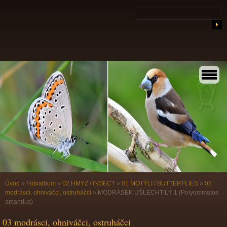
Úvod
»
Fotoalbum
»
02 HMYZ / INSECT
»
01 MOTÝLI / BUTTERFLIES
»
03
modrásci, ohniváčci, ostruháčci
»
MODRÁSEK UŠLECHTILÝ 1 (Polyommatus
amandus)
03 modrásci, ohniváčci, ostruháčci