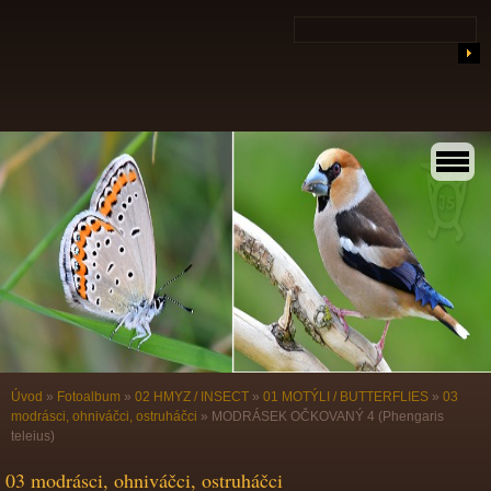
Úvod
»
Fotoalbum
»
02 HMYZ / INSECT
»
01 MOTÝLI / BUTTERFLIES
»
03
modrásci, ohniváčci, ostruháčci
»
MODRÁSEK OČKOVANÝ 4 (Phengaris
teleius)
03 modrásci, ohniváčci, ostruháčci