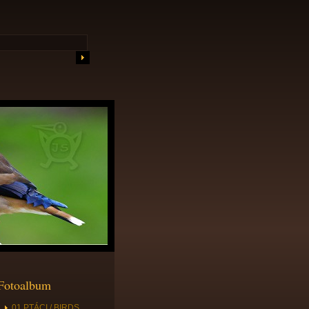
Fotoalbum
01 PTÁCI / BIRDS