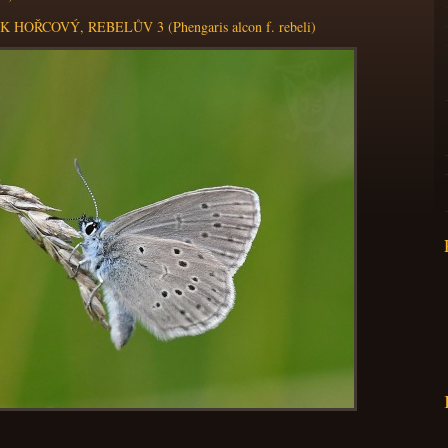
HOŘCOVÝ, REBELŮV 3 (Phengaris alcon f. rebeli)