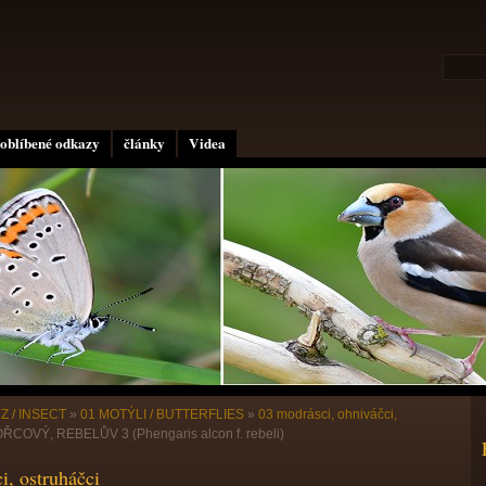
oblíbené odkazy
články
Videa
Z / INSECT
»
01 MOTÝLI / BUTTERFLIES
»
03 modrásci, ohniváčci,
OVÝ, REBELŮV 3 (Phengaris alcon f. rebeli)
i, ostruháčci