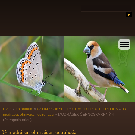
Úvod
»
Fotoalbum
»
02 HMYZ / INSECT
»
01 MOTÝLI / BUTTERFLIES
»
03
modrásci, ohniváčci, ostruháčci
»
MODRÁSEK ČERNOSKVRNNÝ 4
(Phengaris arion)
03 modrásci, ohniváčci, ostruháčci