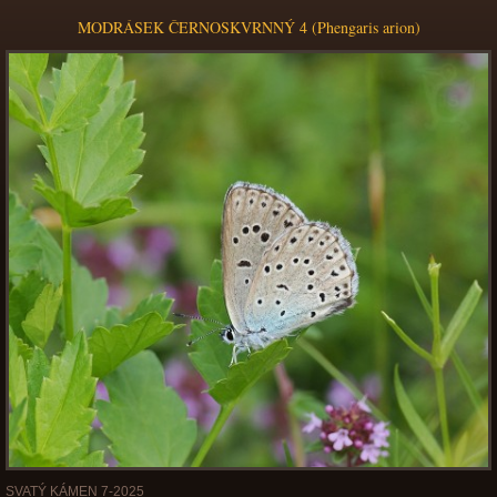
MODRÁSEK ČERNOSKVRNNÝ 4 (Phengaris arion)
SVATÝ KÁMEN 7-2025