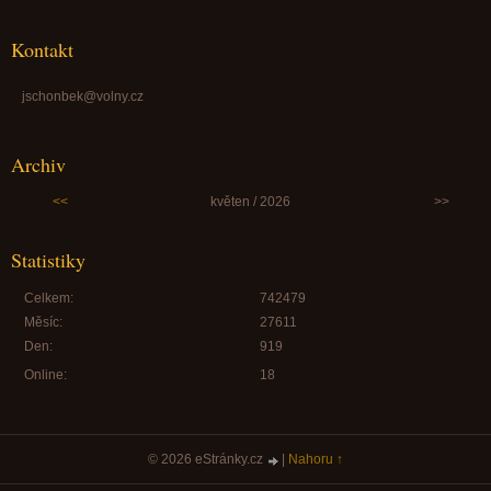
Kontakt
jschonbek@volny.cz
Archiv
<<
květen / 2026
>>
Statistiky
Celkem:
742479
Měsíc:
27611
Den:
919
Online:
18
© 2026 eStránky.cz
|
Nahoru ↑