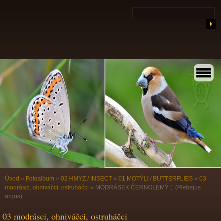
Úvod
»
Fotoalbum
»
02 HMYZ / INSECT
»
01 MOTÝLI / BUTTERFLIES
»
03
modrásci, ohniváčci, ostruháčci
»
MODRÁSEK ČERNOLEMÝ 1 (Plebejus
argus)
03 modrásci, ohniváčci, ostruháčci