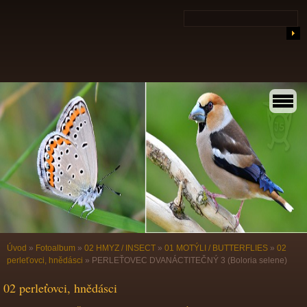
Úvod
»
Fotoalbum
»
02 HMYZ / INSECT
»
01 MOTÝLI / BUTTERFLIES
»
02
perleťovci, hnědásci
»
PERLEŤOVEC DVANÁCTITEČNÝ 3 (Boloria selene)
02 perleťovci, hnědásci