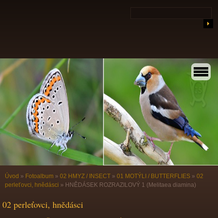
Úvod
»
Fotoalbum
»
02 HMYZ / INSECT
»
01 MOTÝLI / BUTTERFLIES
»
02
perleťovci, hnědásci
»
HNĚDÁSEK ROZRAZILOVÝ 1 (Melitaea diamina)
02 perleťovci, hnědásci