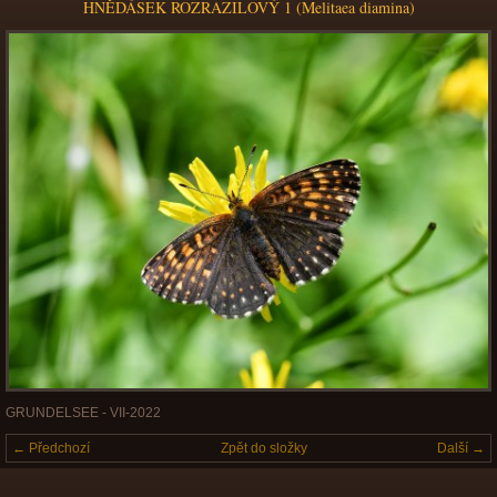
HNĚDÁSEK ROZRAZILOVÝ 1 (Melitaea diamina)
GRUNDELSEE - VII-2022
← Předchozí
Zpět do složky
Další →