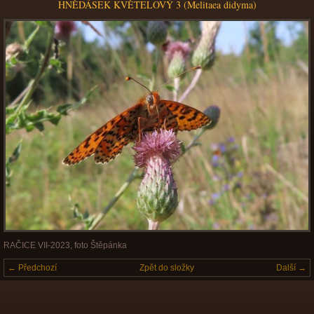
HNĚDÁSEK KVĚTELOVÝ 3 (Melitaea didyma)
RAČICE VII-2023, foto Štěpánka
← Předchozí
Zpět do složky
Další →