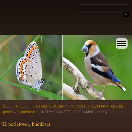
Úvod
»
Fotoalbum
»
02 HMYZ / INSECT
»
01 MOTÝLI / BUTTERFLIES
»
02
perleťovci, hnědásci
»
HNĚDÁSEK KVĚTELOVÝ 3 (Melitaea didyma)
02 perleťovci, hnědásci