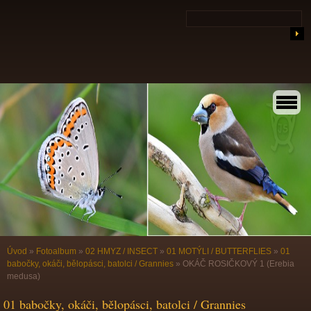
Úvod
»
Fotoalbum
»
02 HMYZ / INSECT
»
01 MOTÝLI / BUTTERFLIES
»
01
babočky, okáči, bělopásci, batolci / Grannies
»
OKÁČ ROSIČKOVÝ 1 (Erebia
medusa)
01 babočky, okáči, bělopásci, batolci / Grannies