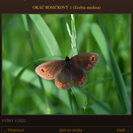
OKÁČ ROSIČKOVÝ 1 (Erebia medusa)
VYŠNÝ V-2021
← Předchozí
Zpět do složky
Další →