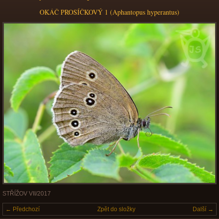
OKÁČ PROSÍČKOVÝ 1 (Aphantopus hyperantus)
STŘÍŽOV VII/2017
← Předchozí
Zpět do složky
Další →