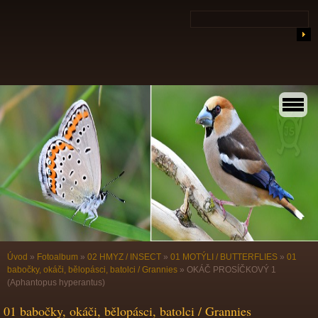
Úvod
»
Fotoalbum
»
02 HMYZ / INSECT
»
01 MOTÝLI / BUTTERFLIES
»
01
babočky, okáči, bělopásci, batolci / Grannies
»
OKÁČ PROSÍČKOVÝ 1
(Aphantopus hyperantus)
01 babočky, okáči, bělopásci, batolci / Grannies