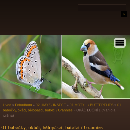
Úvod
»
Fotoalbum
»
02 HMYZ / INSECT
»
01 MOTÝLI / BUTTERFLIES
»
01
babočky, okáči, bělopásci, batolci / Grannies
»
OKÁČ LUČNÍ 1 (Maniola
jurtina)
01 babočky, okáči, bělopásci, batolci / Grannies